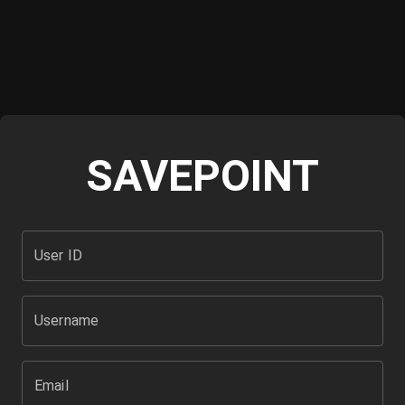
SAVEPOINT
User ID
Username
Email